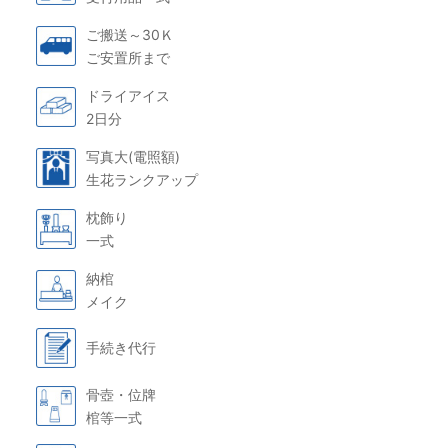
ご搬送～30Ｋ
ご安置所まで
ドライアイス
2日分
写真大(電照額)
生花ランクアップ
枕飾り
一式
納棺
メイク
手続き代行
骨壺・位牌
棺等一式